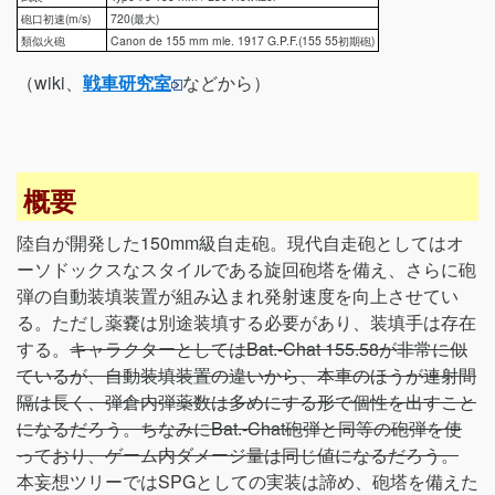
砲口初速(m/s)
720(最大)
類似火砲
Canon de 155 mm mle. 1917 G.P.F.(155 55初期砲)
（wiki、
戦車研究室
などから）
概要
陸自が開発した150mm級自走砲。現代自走砲としてはオ
ーソドックスなスタイルである旋回砲塔を備え、さらに砲
弾の自動装填装置が組み込まれ発射速度を向上させてい
る。ただし薬嚢は別途装填する必要があり、装填手は存在
する。
キャラクターとしてはBat.-Chat 155.58が非常に似
ているが、自動装填装置の違いから、本車のほうが連射間
隔は長く、弾倉内弾薬数は多めにする形で個性を出すこと
になるだろう。ちなみにBat.-Chat砲弾と同等の砲弾を使
っており、ゲーム内ダメージ量は同じ値になるだろう。
本妄想ツリーではSPGとしての実装は諦め、砲塔を備えた