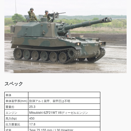
スペック
車体
車体装甲厚(mm)
防弾アルミ装甲、装甲圧は不明
重量(t)
25.3
エンジン
Mitsubishi 6ZF21WT V6ディーゼルエンジン
馬力(hp)
450
出力重量比
17.8
武装
Type 75 155 mm / L30 Howitzer