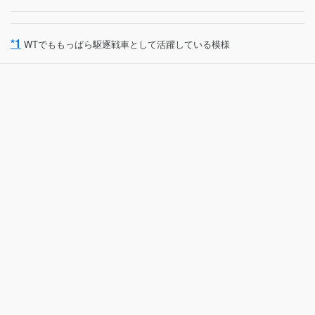
*1
WTでももっぱら駆逐戦車として活躍している模様