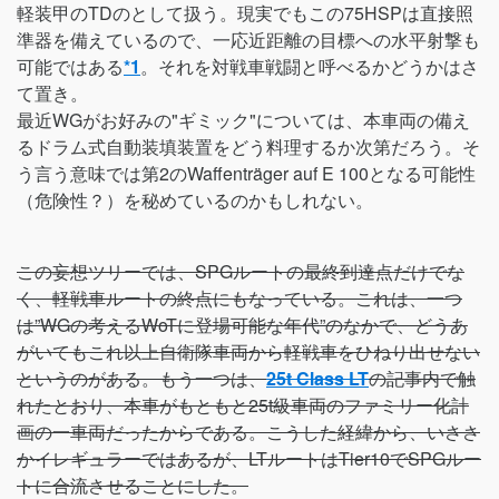
軽装甲のTDのとして扱う。現実でもこの75HSPは直接照
準器を備えているので、一応近距離の目標への水平射撃も
可能ではある
*1
。それを対戦車戦闘と呼べるかどうかはさ
て置き。
最近WGがお好みの"ギミック"については、本車両の備え
るドラム式自動装填装置をどう料理するか次第だろう。そ
う言う意味では第2のWaffenträger auf E 100となる可能性
（危険性？）を秘めているのかもしれない。
この妄想ツリーでは、SPGルートの最終到達点だけでな
く、軽戦車ルートの終点にもなっている。これは、一つ
は”WGの考えるWoTに登場可能な年代”のなかで、どうあ
がいてもこれ以上自衛隊車両から軽戦車をひねり出せない
というのがある。もう一つは、
25t Class LT
の記事内で触
れたとおり、本車がもともと25t級車両のファミリー化計
画の一車両だったからである。こうした経緯から、いささ
かイレギュラーではあるが、LTルートはTier10でSPGルー
トに合流させることにした。